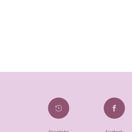


Öppettider
facebook