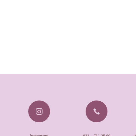


instagram
031 – 711 25 00