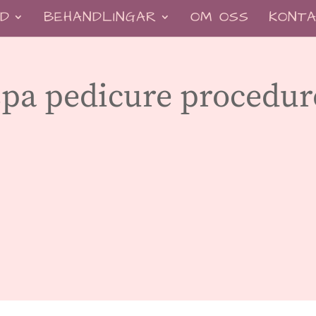
D
BEHANDLINGAR
OM OSS
KONTA
 spa pedicure procedur