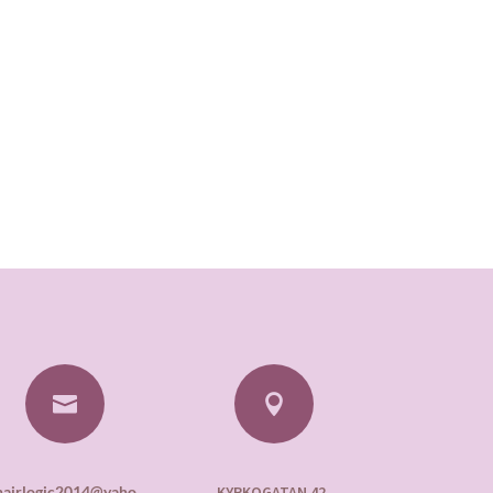


hairlogic2014@yaho
KYRKOGATAN 42,