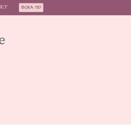
KT
BOKA TID
e